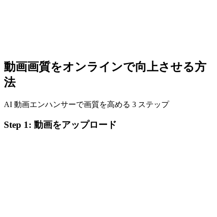
動画画質をオンラインで向上させる方
法
AI 動画エンハンサーで画質を高める 3 ステップ
Step
1
:
動画をアップロード