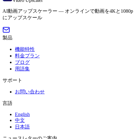
Video Upscaler
AI動画アップスケーラー — オンラインで動画を4Kと1080p
にアップスケール
製品
機能特性
料金プラン
ブログ
用語集
サポート
お問い合わせ
言語
English
中文
日本語
ニュースレターのご案内