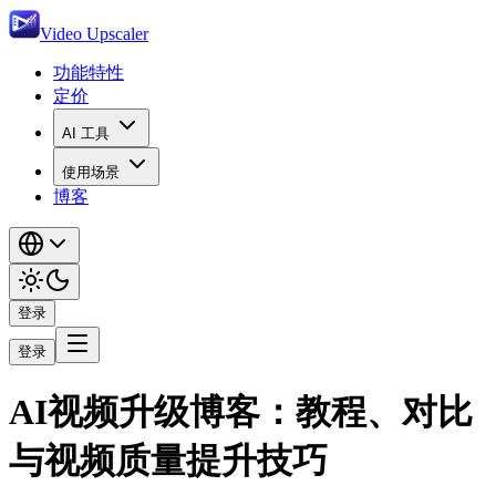
Video Upscaler
功能特性
定价
AI 工具
使用场景
博客
登录
登录
AI视频升级博客：教程、对比
与视频质量提升技巧